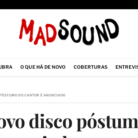
UBRA
O QUE HÁ DE NOVO
COBERTURAS
ENTREVI
 PÓSTUMO DO CANTOR É ANUNCIADO
ovo disco póstu