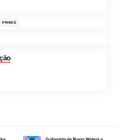
PRINCE
ção
rke
Guitarrista de Roger Waters e