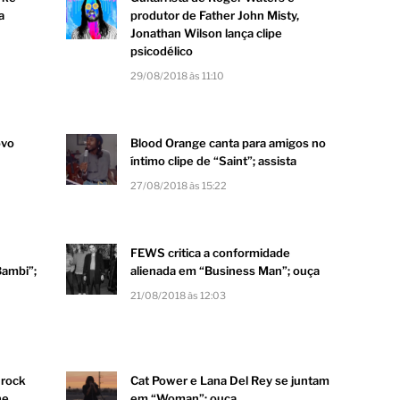
a
produtor de Father John Misty,
Jonathan Wilson lança clipe
psicodélico
29/08/2018 às 11:10
vo
Blood Orange canta para amigos no
íntimo clipe de “Saint”; assista
27/08/2018 às 15:22
FEWS critica a conformidade
Bambi”;
alienada em “Business Man”; ouça
21/08/2018 às 12:03
 rock
Cat Power e Lana Del Rey se juntam
he
em “Woman”; ouça