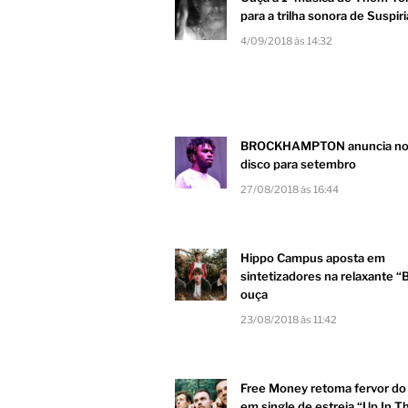
para a trilha sonora de Suspiri
4/09/2018 às 14:32
BROCKHAMPTON anuncia no
disco para setembro
27/08/2018 às 16:44
Hippo Campus aposta em
sintetizadores na relaxante “
ouça
23/08/2018 às 11:42
Free Money retoma fervor do
em single de estreia “Up In T