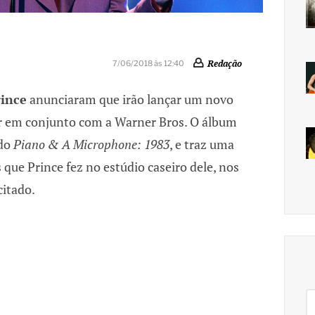
Redação
7/06/2018 às 12:40
ince
anunciaram que irão lançar um novo
r em conjunto com a Warner Bros. O álbum
ado
Piano & A Microphone: 1983
, e traz uma
que Prince fez no estúdio caseiro dele, nos
citado.
Pe
po