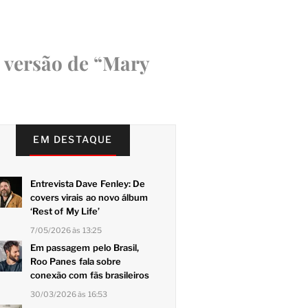
 versão de “Mary
EM DESTAQUE
Entrevista Dave Fenley: De
covers virais ao novo álbum
‘Rest of My Life’
7/05/2026 às 13:25
Em passagem pelo Brasil,
Roo Panes fala sobre
conexão com fãs brasileiros
30/03/2026 às 16:53