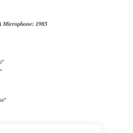
A Microphone: 1983
p”
”
ne”
”