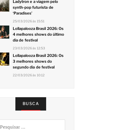
Ladytron e a viagem pelo
synth-pop futurista de
‘Paradises’
25/03/2026 às 15:51
Lollapalooza Brasil 2026: Os
4 melhores shows do último
dia de festival
23/03/2026 às 12:53
Lollapalooza Brasil 2026: Os
3 melhores shows do
segundo dia de festival
22/03/2026 às 10:12
BUSCA
squisar
r: