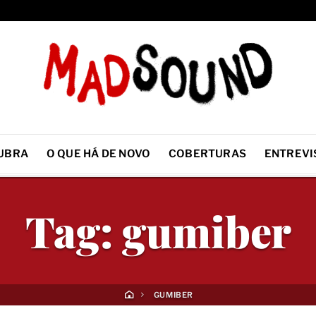
UBRA
O QUE HÁ DE NOVO
COBERTURAS
ENTREVI
Tag:
gumiber
GUMIBER