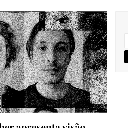
Pe
po
er apresenta visão