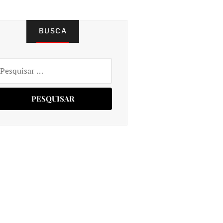
BUSCA
squisar
r: