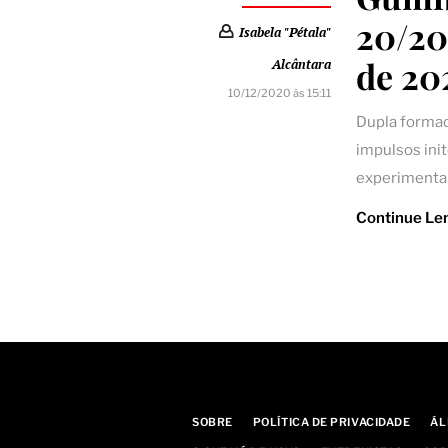
20/20
Isabela "Pétala"
de 20
Alcântara
10/12/2020 às 15:11
Dupla forma
impulsos ini
experimental
Continue Le
SOBRE
POLÍTICA DE PRIVACIDADE
ÁL