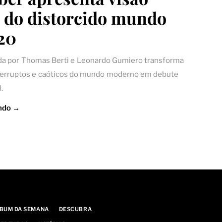
 do distorcido mundo
20
da por Thomas Berti e Leonardo Gumiero transforma
terruptos e caóticos do mundo moderno em debute
.
ndo →
BUM DA SEMANA
DESCUBRA