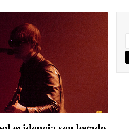
Pe
po
pol evidencia seu legado