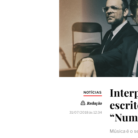
Inter
NOTÍCIAS
escrit
Redação
“Num
31/07/2018 às 12:34
Música é o s