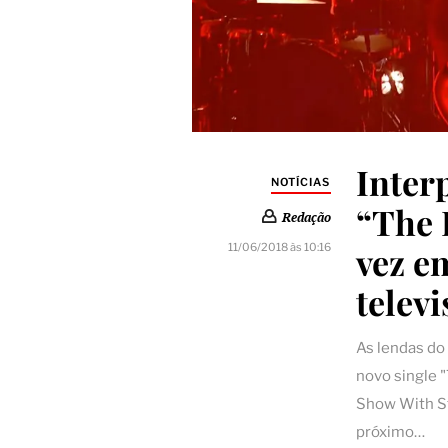
Inter
NOTÍCIAS
“The 
Redação
vez e
11/06/2018 às 10:16
televi
As lendas do
novo single 
Show With St
próximo…