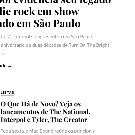
die rock em show
ado em São Paulo
ta (7), Interpol se apresentou em São Paulo,
 aniversário de duas décadas de Turn On The Bright
cs.
ndo →
LISTAS
O Que Há de Novo? Veja os
lançamentos de The National,
Interpol e Tyler, The Creator
Toda sexta, o Mad Sound reúne os principais