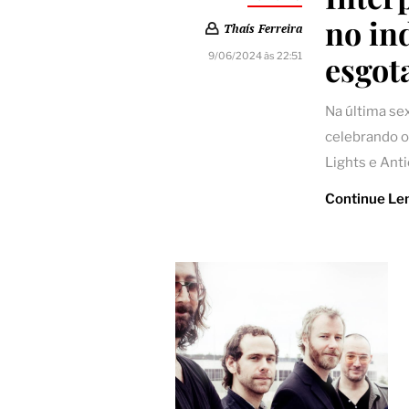
no in
Thaís Ferreira
esgot
9/06/2024 às 22:51
Na última sex
celebrando o
Lights e Anti
Continue Le