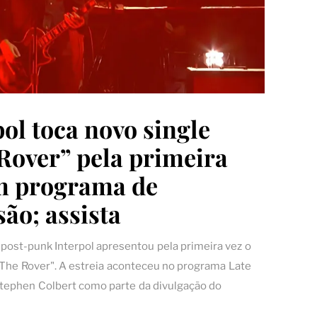
pol toca novo single
Rover” pela primeira
m programa de
são; assista
 post-punk Interpol apresentou pela primeira vez o
"The Rover". A estreia aconteceu no programa Late
ephen Colbert como parte da divulgação do