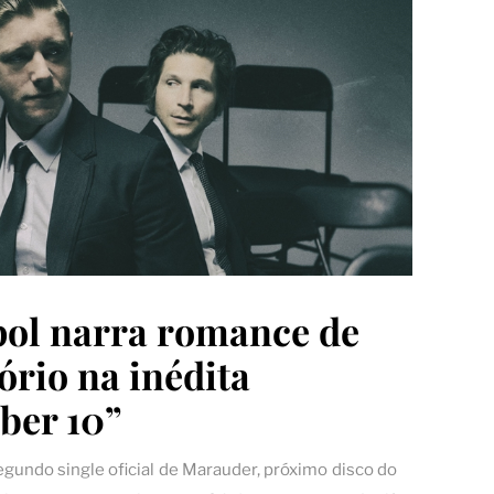
pol narra romance de
ório na inédita
ber 10”
egundo single oficial de Marauder, próximo disco do