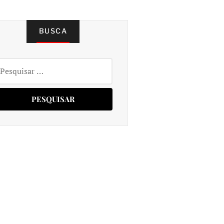
BUSCA
squisar
r: