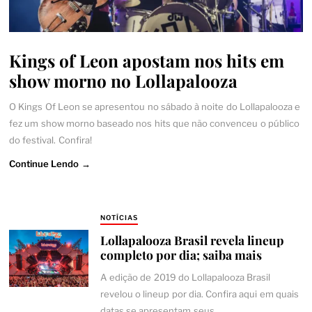
Kings of Leon apostam nos hits em
show morno no Lollapalooza
O Kings Of Leon se apresentou no sábado à noite do Lollapalooza e
fez um show morno baseado nos hits que não convenceu o público
do festival. Confira!
Continue Lendo →
NOTÍCIAS
Lollapalooza Brasil revela lineup
completo por dia; saiba mais
A edição de 2019 do Lollapalooza Brasil
revelou o lineup por dia. Confira aqui em quais
datas se apresentam seus…