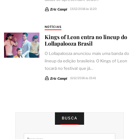
Eric Campi
13/12/2018 às 11:20
NOTÍCIAS
Kings of Leon entra no lineup do
Lollapalooza Brasil
O Lollapalooza anunciou mais uma banda do
lineup da edição brasileira. O Kings of Leon
tocará no festival que já…
Eric Campi
11/12/2018 às 15:41
BUSCA
Pesquisar