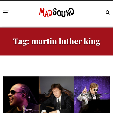
Tag:
martin luther king