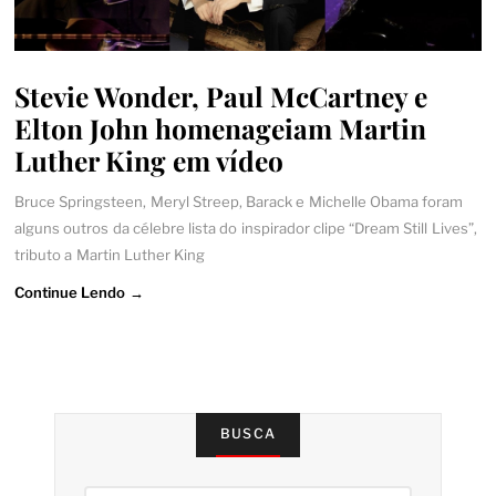
Stevie Wonder, Paul McCartney e
Elton John homenageiam Martin
Luther King em vídeo
Bruce Springsteen, Meryl Streep, Barack e Michelle Obama foram
alguns outros da célebre lista do inspirador clipe “Dream Still Lives”,
tributo a Martin Luther King
Continue Lendo →
BUSCA