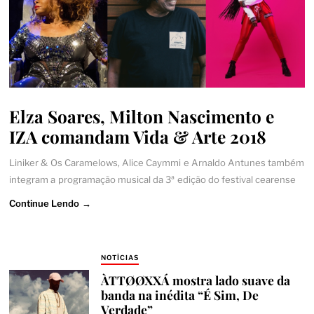
Elza Soares, Milton Nascimento e
IZA comandam Vida & Arte 2018
Liniker & Os Caramelows, Alice Caymmi e Arnaldo Antunes também
integram a programação musical da 3ª edição do festival cearense
Continue Lendo →
NOTÍCIAS
ÀTTØØXXÁ mostra lado suave da
banda na inédita “É Sim, De
Verdade”