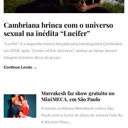
Cambriana brinca com o universo
sexual na inédita “Lucifer”
"Lucifer" é a segunda música lançada pela banda goiana Cambriana
em 2018, após "Center of the Universe"; ambas as faixas devem
integrar próximo disco do grupo
Continue Lendo →
Marrakesh faz show gratuito no
MiniMECA, em São Paulo
A banda curitibana Marrakesh volta a São
Paulo com a turnê do disco de estreia Cold As
A Kitchen Floor,…