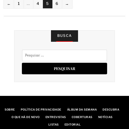
PAGINAÇÃO
←
1
…
4
5
6
→
DE
POSTS
BUSCA
Pesquisar
por:
SOBRE
POLÍTICA DE PRIVACIDADE
ÁLBUM DA SEMANA
DESCUBRA
O QUE HÁ DE NOVO
ENTREVISTAS
COBERTURAS
NOTÍCIAS
LISTAS
EDITORIAL