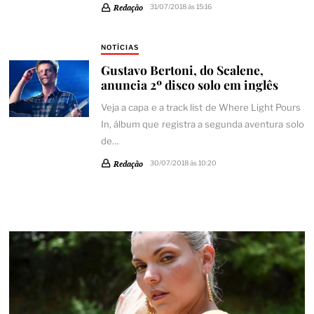
Redação
31/07/2018 às 15:16
NOTÍCIAS
Gustavo Bertoni, do Scalene,
anuncia 2º disco solo em inglês
Veja a capa e a track list de Where Light Pours
In, álbum que registra a segunda aventura solo
de…
Redação
30/07/2018 às 10:20