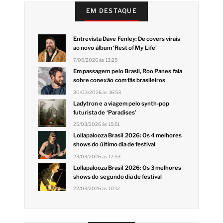
EM DESTAQUE
Entrevista Dave Fenley: De covers virais
ao novo álbum ‘Rest of My Life’
7/05/2026 às 13:25
Em passagem pelo Brasil, Roo Panes fala
sobre conexão com fãs brasileiros
30/03/2026 às 16:53
Ladytron e a viagem pelo synth-pop
futurista de ‘Paradises’
25/03/2026 às 15:51
Lollapalooza Brasil 2026: Os 4 melhores
shows do último dia de festival
23/03/2026 às 12:53
Lollapalooza Brasil 2026: Os 3 melhores
shows do segundo dia de festival
22/03/2026 às 10:12