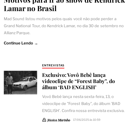
Lamar no Brasil
Mad Sound listou motivos pelos quais você não pode perder a
Grand National Tour, do Kendrick Lamar, no dia 30 de setembro no
Allianz Parque.
Continue Lendo →
ENTREVISTAS
Exclusivo: Vovô Bebê lança
videoclipe de “Forest Baby”, do
álbum ‘BAD ENGLISH’
Vovô Bebê lança nesta sexta-feira, 13, o
videoclipe de "Forest Baby", do álbum 'BAD
ENGLISH'. Confira nossa entrevista exclusiva.
Jéssica Marinho
17/06/2025 às 10:59