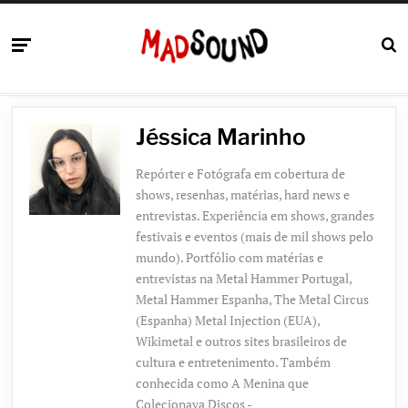
Jéssica Marinho
Repórter e Fotógrafa em cobertura de
shows, resenhas, matérias, hard news e
entrevistas. Experiência em shows, grandes
festivais e eventos (mais de mil shows pelo
mundo). Portfólio com matérias e
entrevistas na Metal Hammer Portugal,
Metal Hammer Espanha, The Metal Circus
(Espanha) Metal Injection (EUA),
Wikimetal e outros sites brasileiros de
cultura e entretenimento. Também
conhecida como A Menina que
Colecionava Discos -