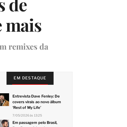
s de
e mais
m remixes da
EM DESTAQUE
Entrevista Dave Fenley: De
covers virais ao novo álbum
‘Rest of My Life’
7/05/2026 às 13:25
Em passagem pelo Brasil,