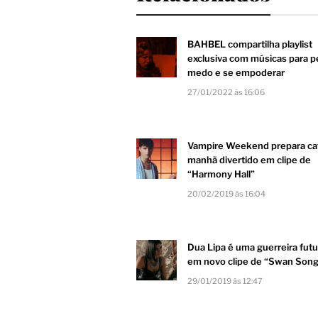
BAHBEL compartilha playlist
exclusiva com músicas para p
medo e se empoderar
27/01/2022 às 16:06
Vampire Weekend prepara ca
manhã divertido em clipe de
“Harmony Hall”
20/02/2019 às 16:04
Dua Lipa é uma guerreira futu
em novo clipe de “Swan Son
29/01/2019 às 12:47