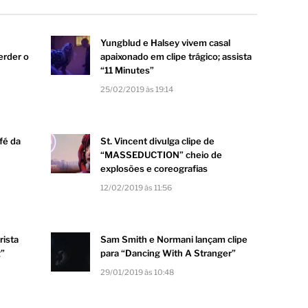
Yungblud e Halsey vivem casal
erder o
apaixonado em clipe trágico; assista
“11 Minutes”
25/02/2019 às 19:14
fé da
St. Vincent divulga clipe de
“MASSEDUCTION” cheio de
explosões e coreografias
12/02/2019 às 11:56
rista
Sam Smith e Normani lançam clipe
g”
para “Dancing With A Stranger”
29/01/2019 às 10:48