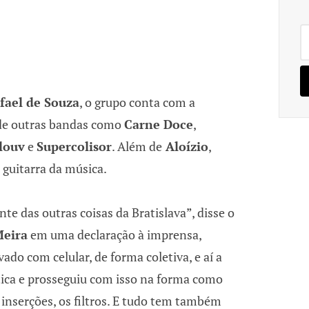
Pe
po
fael de Souza
, o grupo conta com a
 de outras bandas como
Carne Doce
,
louv
e
Supercolisor
. Além de
Aloízio
,
 guitarra da música.
nte das outras coisas da Bratislava”, disse o
Meira
em uma declaração à imprensa,
vado com celular, de forma coletiva, e aí a
tica e prosseguiu com isso na forma como
s inserções, os filtros. E tudo tem também