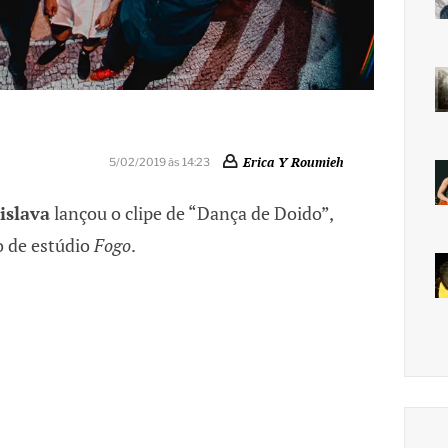
Erica Y Roumieh
5/02/2019 às 14:23
islava
lançou o clipe de “Dança de Doido”,
o de estúdio
Fogo
.