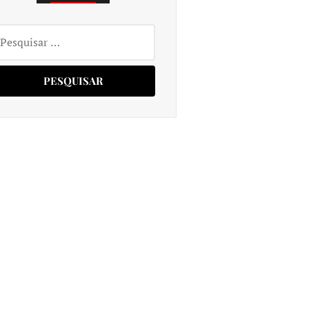
squisar
r: