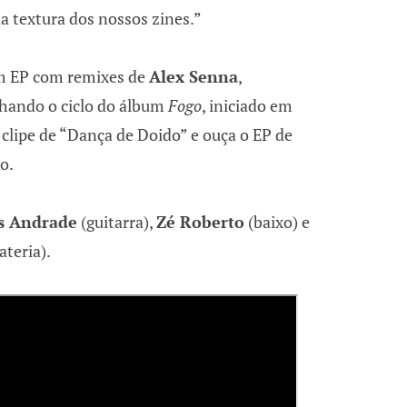
a textura dos nossos zines.”
m EP com remixes de
Alex Senna
,
chando o ciclo do álbum
Fogo
, iniciado em
 clipe de “Dança de Doido” e ouça o EP de
o.
s Andrade
(guitarra),
Zé Roberto
(baixo) e
ateria).