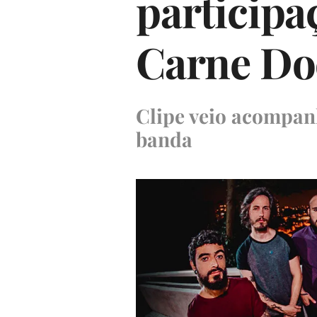
participa
Carne Doc
Clipe veio acompa
banda