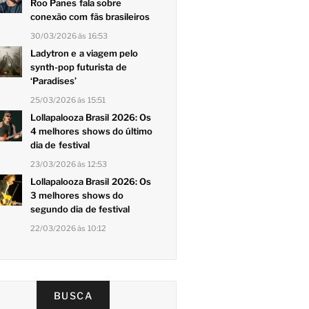
Roo Panes fala sobre
conexão com fãs brasileiros
30/03/2026 às 16:53
Ladytron e a viagem pelo
synth-pop futurista de
‘Paradises’
25/03/2026 às 15:51
Lollapalooza Brasil 2026: Os
4 melhores shows do último
dia de festival
23/03/2026 às 12:53
Lollapalooza Brasil 2026: Os
3 melhores shows do
segundo dia de festival
22/03/2026 às 10:12
BUSCA