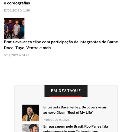
e coreografias
12/02/2019 às 11:56
Bratislava lança clipe com participação de integrantes de Carne
Doce, Tuyo, Ventre e mais
5/02/2019 às 14:23
EM DESTAQUE
Entrevista Dave Fenley: De covers virais
ao novo álbum ‘Rest of My Life’
7/05/2026 às 13:25
Em passagem pelo Brasil, Roo Panes fala
sobre conexão com fãs brasileiros