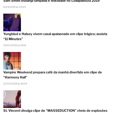
Sam Smith esbanja simpatia e felicidade no Lollapalooza 2019
6/04/2019 às 03:25
Yungblud e Halsey vivem casal apaixonado em clipe trágico; assista
“11 Minutes”
25/02/2019 às 19:14
Vampire Weekend prepara café da manhã divertido em clipe de
“Harmony Hall”
20/02/2019 às 16:04
St. Vincent divulga clipe de “MASSEDUCTION” cheio de explosões