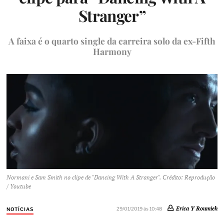
Stranger”
A faixa é o quarto single da carreira solo da ex-Fifth
Harmony
Normani e Sam Smith no clipe de "Dancing With A Stranger". Crédito: Reprodução
/ Youtube
Erica Y Roumieh
29/01/2019 às 10:48
NOTÍCIAS