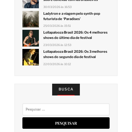
30/03/2026 às 16:53
Ladytron e a viagem pelo synth-pop
futurista de ‘Paradises’
25/03/2026 às 15:51
Lollapalooza Brasil 2026: Os 4 melhores
shows do último dia de festival
23/03/2026 às 12:53
Lollapalooza Brasil 2026: Os 3 melhores
shows do segundo dia de festival
22/03/2026 às 10:12
BUSCA
Pesquisar
por: