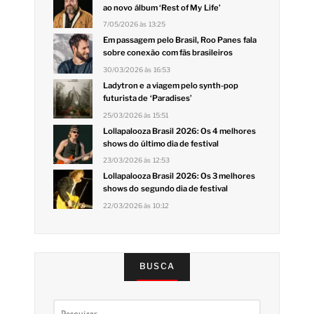
ao novo álbum ‘Rest of My Life’
7/05/2026 às 13:25
Em passagem pelo Brasil, Roo Panes fala
sobre conexão com fãs brasileiros
30/03/2026 às 16:53
Ladytron e a viagem pelo synth-pop
futurista de ‘Paradises’
25/03/2026 às 15:51
Lollapalooza Brasil 2026: Os 4 melhores
shows do último dia de festival
23/03/2026 às 12:53
Lollapalooza Brasil 2026: Os 3 melhores
shows do segundo dia de festival
22/03/2026 às 10:12
BUSCA
Pesquisar