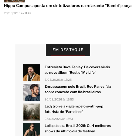
Hippo Campus aposta em sintetizadores na relaxante “Bambi”; ouça
23/08/2018 às 11:42
EM DESTAQUE
Entrevista Dave Fenley: De covers virais
ao novo álbum ‘Rest of My Life’
7/05/2026 às 13:25
Em passagem pelo Brasil, Roo Panes fala
sobre conexão com fãs brasileiros
30/03/2026 às 16:53
Ladytron e a viagem pelo synth-pop
futurista de ‘Paradises’
25/03/2026 às 15:51
Lollapalooza Brasil 2026: Os 4 melhores
shows do último dia de festival