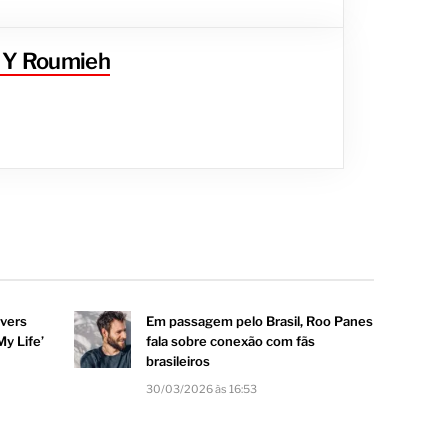
a Y Roumieh
overs
Em passagem pelo Brasil, Roo Panes
My Life’
fala sobre conexão com fãs
brasileiros
30/03/2026 às 16:53