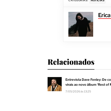
CATEGORIAS:
NOTÍCIAS
Eric
Relacionados
Entrevista Dave Fenley: De c
virais ao novo álbum ‘Rest of 
7/05/2026 às 13:25