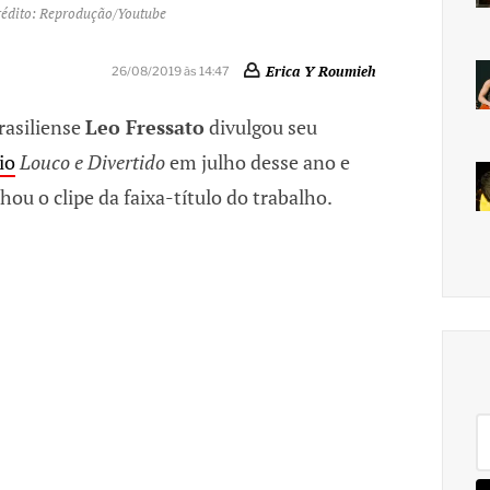
 Crédito: Reprodução/Youtube
Erica Y Roumieh
26/08/2019 às 14:47
rasiliense
Leo Fressato
divulgou seu
io
Louco e Divertido
em julho desse ano e
u o clipe da faixa-título do trabalho.
Pe
po