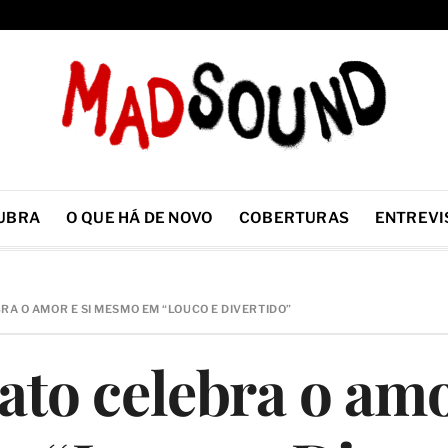
UBRA
O QUE HÁ DE NOVO
COBERTURAS
ENTREVI
RA O AMOR E SI MESMO EM “LOUCO E DIVERTIDO”
ato celebra o amo