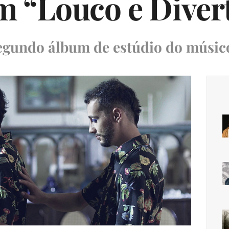
 “Louco e Diver
egundo álbum de estúdio do músic