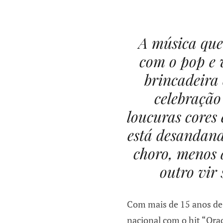
A música que
com o pop e 
brincadeira 
celebração
loucuras cores 
está desandan
choro, menos 
outro vir 
Com mais de 15 anos de 
nacional com o hit “Oraç