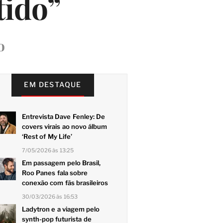
tido”
o
EM DESTAQUE
Entrevista Dave Fenley: De
covers virais ao novo álbum
‘Rest of My Life’
7/05/2026 às 13:25
Em passagem pelo Brasil,
Roo Panes fala sobre
conexão com fãs brasileiros
30/03/2026 às 16:53
Ladytron e a viagem pelo
synth-pop futurista de