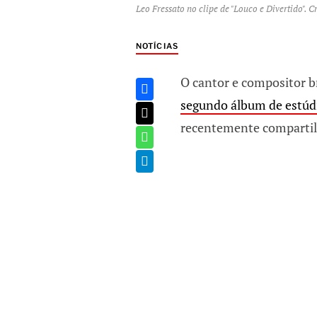
Leo Fressato no clipe de "Louco e Divertido".
NOTÍCIAS
O cantor e compositor b
segundo álbum de estúd
recentemente compartilho