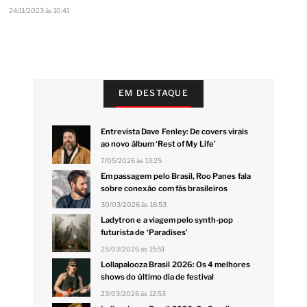
24/11/2023 às 10:41
EM DESTAQUE
Entrevista Dave Fenley: De covers virais
ao novo álbum ‘Rest of My Life’
7/05/2026 às 13:25
Em passagem pelo Brasil, Roo Panes fala
sobre conexão com fãs brasileiros
30/03/2026 às 16:53
Ladytron e a viagem pelo synth-pop
futurista de ‘Paradises’
25/03/2026 às 15:51
Lollapalooza Brasil 2026: Os 4 melhores
shows do último dia de festival
23/03/2026 às 12:53