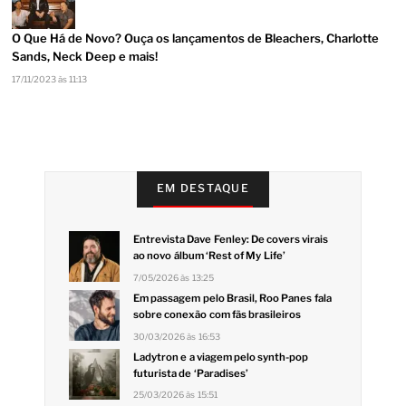
O Que Há de Novo? Ouça os lançamentos de Bleachers, Charlotte
Sands, Neck Deep e mais!
17/11/2023 às 11:13
EM DESTAQUE
Entrevista Dave Fenley: De covers virais
ao novo álbum ‘Rest of My Life’
7/05/2026 às 13:25
Em passagem pelo Brasil, Roo Panes fala
sobre conexão com fãs brasileiros
30/03/2026 às 16:53
Ladytron e a viagem pelo synth-pop
futurista de ‘Paradises’
25/03/2026 às 15:51