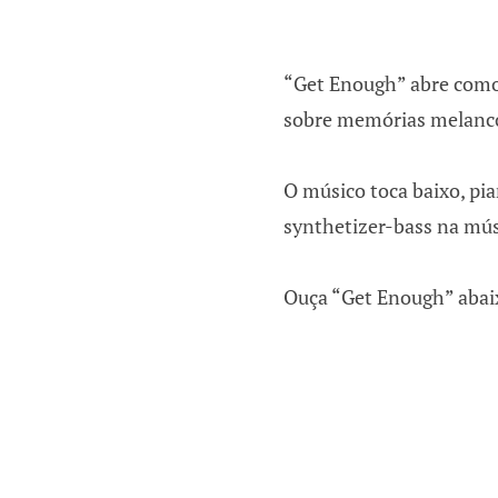
“Get Enough” abre com
sobre memórias melancó
O músico toca baixo, pian
synthetizer-bass na mús
Ouça “Get Enough” abai