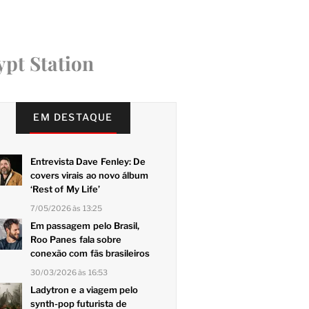
ypt Station
EM DESTAQUE
Entrevista Dave Fenley: De
covers virais ao novo álbum
‘Rest of My Life’
7/05/2026 às 13:25
Em passagem pelo Brasil,
Roo Panes fala sobre
conexão com fãs brasileiros
30/03/2026 às 16:53
Ladytron e a viagem pelo
synth-pop futurista de