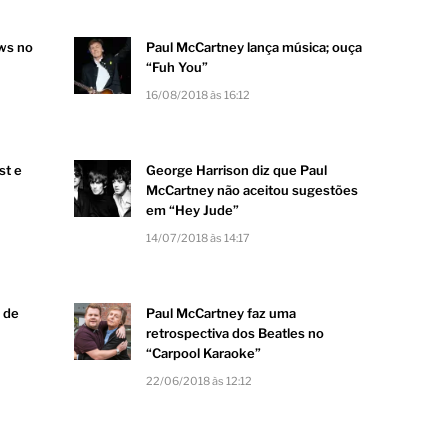
ows no
Paul McCartney lança música; ouça
“Fuh You”
16/08/2018 às 16:12
st e
George Harrison diz que Paul
McCartney não aceitou sugestões
em “Hey Jude”
14/07/2018 às 14:17
 de
Paul McCartney faz uma
retrospectiva dos Beatles no
“Carpool Karaoke”
22/06/2018 às 12:12