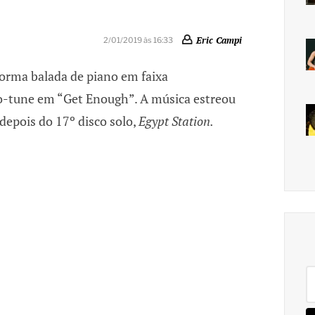
Eric Campi
2/01/2019 às 16:33
orma balada de piano em faixa
o-tune em “Get Enough”. A música estreou
epois do 17º disco solo,
Egypt Station.
Pe
po