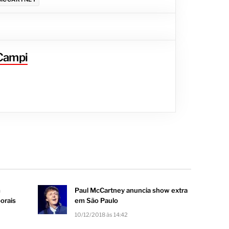
 Campi
m
Paul McCartney anuncia show extra
orais
em São Paulo
10/12/2018 às 14:42