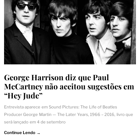
George Harrison diz que Paul
McCartney não aceitou sugestões em
“Hey Jude”
Entrevista aparece em Sound Pictures: The Life of Beatles
Producer George Martin — The Later Years, 1966 – 2016, livro que
será lançado em 4 de setembro
Continue Lendo →