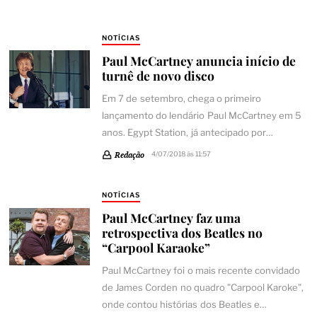
NOTÍCIAS
Paul McCartney anuncia início de
turnê de novo disco
Em 7 de setembro, chega o primeiro
lançamento do lendário Paul McCartney em 5
anos. Egypt Station, já antecipado por…
Redação
4/07/2018 às 11:57
NOTÍCIAS
Paul McCartney faz uma
retrospectiva dos Beatles no
“Carpool Karaoke”
Paul McCartney foi o mais recente convidado
de James Corden no quadro "Carpool Karoke",
onde contou histórias dos Beatles e…