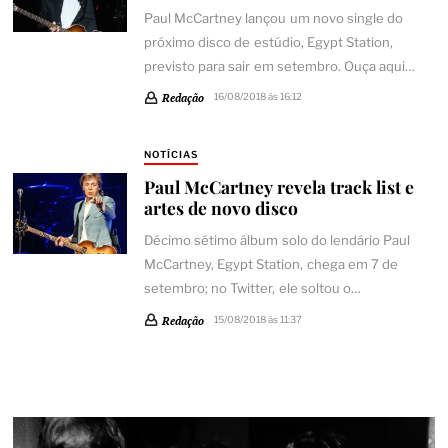
Paul McCartney lançou um novo single do
próximo disco de estúdio, Egypt Station,
previsto para sair em setembro. Ouça aqui…
Redação
16/08/2018 às 16:12
NOTÍCIAS
Paul McCartney revela track list e
artes de novo disco
Décimo sétimo álbum solo do lendário Paul
McCartney, Egypt Station, chega em 7 de
setembro; no Twitter, ele soltou o…
Redação
15/08/2018 às 11:37