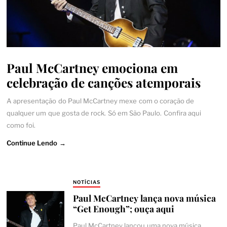
Paul McCartney emociona em
celebração de canções atemporais
A apresentação do Paul McCartney mexe com o coração de
qualquer um que gosta de rock. Só em São Paulo. Confira aqui
como foi.
Continue Lendo →
NOTÍCIAS
Paul McCartney lança nova música
“Get Enough”; ouça aqui
Paul McCartney lançou uma nova música