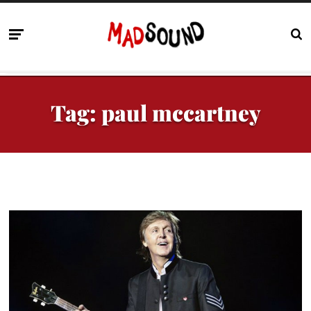
Tag:
paul mccartney