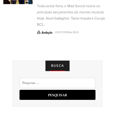
Toda sexta-feira, o Mad Sound reúne os
principais lançamentos do mundo musical.
Hoje, Noel Gallagher, Tame Impala e Coruja
BC1…
Redação
20/07/2018 às 15:01
BUSCA
Pesquisar
por: