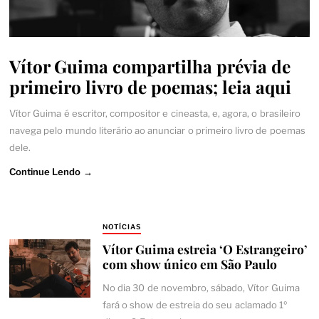
Vítor Guima compartilha prévia de
primeiro livro de poemas; leia aqui
Vítor Guima é escritor, compositor e cineasta, e, agora, o brasileiro
navega pelo mundo literário ao anunciar o primeiro livro de poemas
dele.
Continue Lendo →
NOTÍCIAS
Vítor Guima estreia ‘O Estrangeiro’
com show único em São Paulo
No dia 30 de novembro, sábado, Vítor Guima
fará o show de estreia do seu aclamado 1º