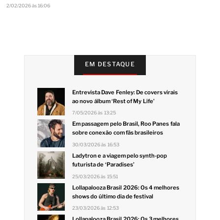
2/02/2026 às 16:06
EM DESTAQUE
Entrevista Dave Fenley: De covers virais
ao novo álbum ‘Rest of My Life’
7/05/2026 às 13:25
Em passagem pelo Brasil, Roo Panes fala
sobre conexão com fãs brasileiros
30/03/2026 às 16:53
Ladytron e a viagem pelo synth-pop
futurista de ‘Paradises’
25/03/2026 às 15:51
Lollapalooza Brasil 2026: Os 4 melhores
shows do último dia de festival
23/03/2026 às 12:53
Lollapalooza Brasil 2026: Os 3 melhores