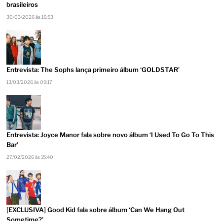
brasileiros
30/03/2026 às 16:53
Entrevista: The Sophs lança primeiro álbum ‘GOLDSTAR’
13/03/2026 às 09:17
Entrevista: Joyce Manor fala sobre novo álbum ‘I Used To Go To This
Bar’
27/02/2026 às 15:40
[EXCLUSIVA] Good Kid fala sobre álbum ‘Can We Hang Out
Sometime?’