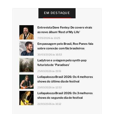
EM DESTAQUE
Entrevista Dave Fenley: De covers virais
ao novo álbum ‘Rest of My Life’
7/05/2026 às 13:25
Em passagem pelo Brasil, Roo Panes fala
sobre conexão com fãs brasileiros
30/03/2026 às 16:53
Ladytron e a viagem pelo synth-pop
futurista de ‘Paradises’
25/03/2026 às 15:51
Lollapalooza Brasil 2026: Os 4 melhores
shows do último dia de festival
23/03/2026 às 12:53
Lollapalooza Brasil 2026: Os 3 melhores
shows do segundo dia de festival
22/03/2026 às 10:12