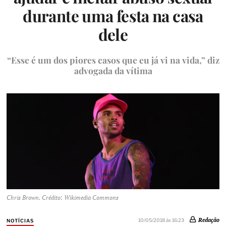
durante uma festa na casa
dele
“Esse é um dos piores casos que eu já vi na vida,” diz
advogada da vítima
Chris Brown. Crédito: Wikimedia Commons
Redação
10/05/2018 às 16:23
NOTÍCIAS