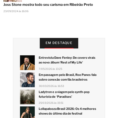
Joss Stone mostra todo seu carisma em Ribeirão Preto
23/09/2024 às 16:06
EM DESTAQUE
Entrevista Dave Fenley: De covers virais
ao novo álbum ‘Rest of My Life’
7/05/2026 às 13:25
Em passagem pelo Brasil, Roo Panes fala
sobre conexão com fãs brasileiros
30/03/2026 às 16:53
Ladytron e a viagem pelo synth-pop
futurista de ‘Paradises’
25/03/2026 às 15:51
Lollapalooza Brasil 2026: Os 4 melhores
shows do último dia de festival