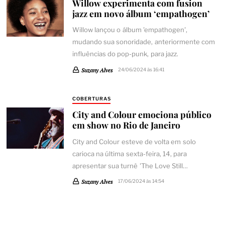
Willow experimenta com fusion
jazz em novo álbum ‘empathogen’
Willow lançou o álbum 'empathogen',
mudando sua sonoridade, anteriormente com
influências do pop-punk, para jazz.
Suzany Alves
24/06/2024 às 16:41
COBERTURAS
City and Colour emociona público
em show no Rio de Janeiro
City and Colour esteve de volta em solo
carioca na última sexta-feira, 14, para
apresentar sua turnê 'The Love Still…
Suzany Alves
17/06/2024 às 14:54