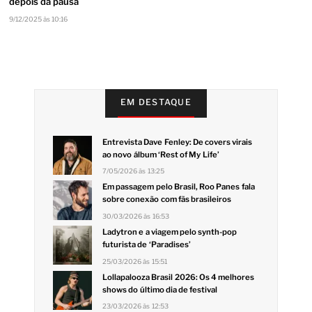
depois da pausa
9/12/2025 às 10:16
EM DESTAQUE
Entrevista Dave Fenley: De covers virais
ao novo álbum ‘Rest of My Life’
7/05/2026 às 13:25
Em passagem pelo Brasil, Roo Panes fala
sobre conexão com fãs brasileiros
30/03/2026 às 16:53
Ladytron e a viagem pelo synth-pop
futurista de ‘Paradises’
25/03/2026 às 15:51
Lollapalooza Brasil 2026: Os 4 melhores
shows do último dia de festival
23/03/2026 às 12:53