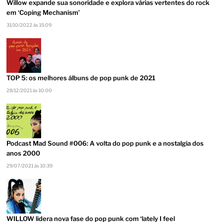
Willow expande sua sonoridade e explora várias vertentes do rock
em ‘Coping Mechanism’
31/10/2022 às 15:09
TOP 5: os melhores álbuns de pop punk de 2021
28/12/2021 às 10:00
Podcast Mad Sound #006: A volta do pop punk e a nostalgia dos
anos 2000
29/07/2021 às 10:39
WILLOW lidera nova fase do pop punk com ‘lately I feel