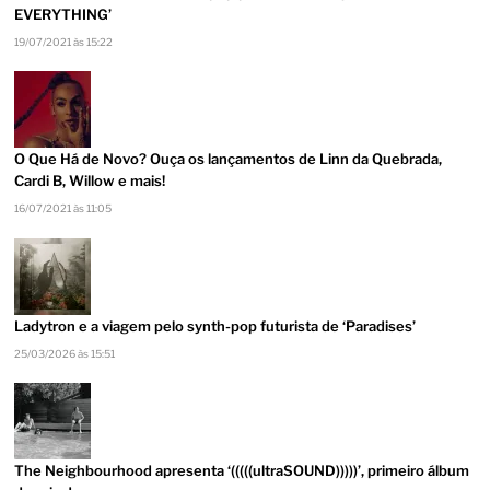
EVERYTHING’
19/07/2021 às 15:22
O Que Há de Novo? Ouça os lançamentos de Linn da Quebrada,
Cardi B, Willow e mais!
16/07/2021 às 11:05
Ladytron e a viagem pelo synth-pop futurista de ‘Paradises’
25/03/2026 às 15:51
The Neighbourhood apresenta ‘(((((ultraSOUND)))))’, primeiro álbum