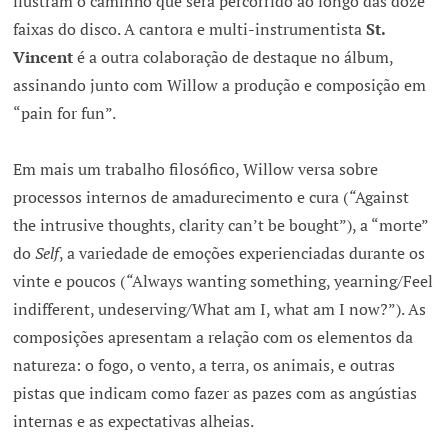
ilustram o caminho que será percorrido ao longo das doze
faixas do disco. A cantora e multi-instrumentista
St.
Vincent
é a outra colaboração de destaque no álbum,
assinando junto com Willow a produção e composição em
“pain for fun”.
Em mais um trabalho filosófico, Willow versa sobre
processos internos de amadurecimento e cura (
“
Against
the intrusive thoughts, clarity can’t be bought”), a “morte”
do
Self
, a variedade de emoções experienciadas durante os
vinte e poucos (
“
Always wanting something, yearning/Feel
indifferent, undeserving/What am I, what am I now?”). As
composições apresentam a relação com os elementos da
natureza: o fogo, o vento, a terra, os animais, e outras
pistas que indicam como fazer as pazes com as angústias
internas e as expectativas alheias.