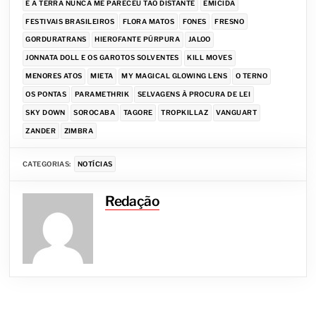
E A TERRA NUNCA ME PARECEU TÃO DISTANTE
EMICIDA
FESTIVAIS BRASILEIROS
FLORA MATOS
FONES
FRESNO
GORDURATRANS
HIEROFANTE PÚRPURA
JALOO
JONNATA DOLL E OS GAROTOS SOLVENTES
KILL MOVES
MENORES ATOS
MIETA
MY MAGICAL GLOWING LENS
O TERNO
OS PONTAS
PARAMETHRIK
SELVAGENS À PROCURA DE LEI
SKY DOWN
SOROCABA
TAGORE
TROPKILLAZ
VANGUART
ZANDER
ZIMBRA
CATEGORIAS:
NOTÍCIAS
Redação