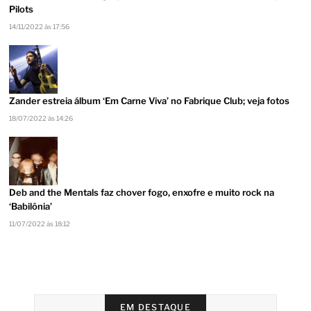
Pilots
14/11/2022 às 17:56
Zander estreia álbum ‘Em Carne Viva’ no Fabrique Club; veja fotos
18/07/2022 às 14:26
Deb and the Mentals faz chover fogo, enxofre e muito rock na
‘Babilônia’
11/07/2022 às 18:12
EM DESTAQUE