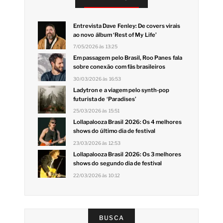
Entrevista Dave Fenley: De covers virais
ao novo álbum ‘Rest of My Life’
7/05/2026 às 13:25
Em passagem pelo Brasil, Roo Panes fala
sobre conexão com fãs brasileiros
30/03/2026 às 16:53
Ladytron e a viagem pelo synth-pop
futurista de ‘Paradises’
25/03/2026 às 15:51
Lollapalooza Brasil 2026: Os 4 melhores
shows do último dia de festival
23/03/2026 às 12:53
Lollapalooza Brasil 2026: Os 3 melhores
shows do segundo dia de festival
22/03/2026 às 10:12
BUSCA