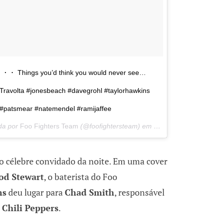
・ Things you’d think you would never see…
Travolta #jonesbeach #davegrohl #taylorhawkins
tt #patsmear #natemendel #ramijaffee
da por
Foo Fighters Team
(@foofightersteam) em
14 de Jul, 2018 às 
co célebre convidado da noite. Em uma cover
od Stewart
, o baterista do Foo
ns
deu lugar para
Chad Smith
, responsável
 Chili Peppers
.