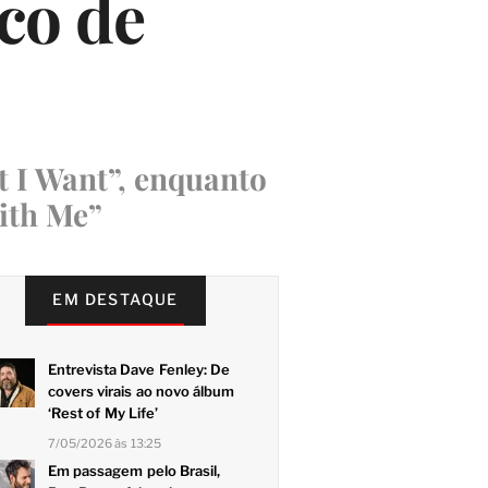
ico de
t I Want”, enquanto
ith Me”
EM DESTAQUE
Entrevista Dave Fenley: De
covers virais ao novo álbum
‘Rest of My Life’
7/05/2026 às 13:25
Em passagem pelo Brasil,