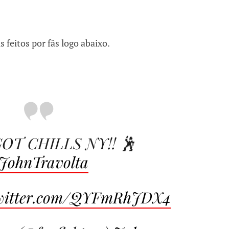
s feitos por fãs logo abaixo.
OT CHILLS NY!! 🕺
JohnTravolta
twitter.com/QYFmRhJDX4