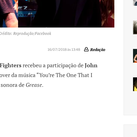
. Crédito: Reprodução/Facebook
Redação
16/07/2018 às 13:48
Fighters
recebeu a participação de
John
ver da música “You’re The One That I
a sonora de
Grease
.