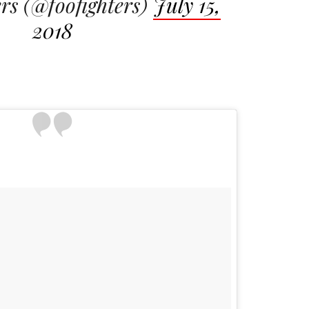
rs (@foofighters)
July 15,
2018