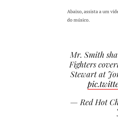
Abaixo, assista a um ví
do músico.
Mr. Smith shar
Fighters cover
Stewart at Jo
pic.twi
— Red Hot Ch