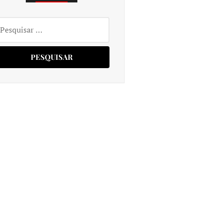
squisar
r: