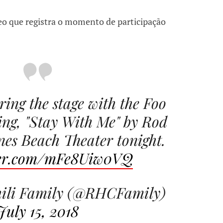
deo que registra o momento de participação
ing the stage with the Foo
ing, "Stay With Me" by Rod
nes Beach Theater tonight.
tter.com/mFe8Uiw0VQ
ili Family (@RHCFamily)
July 15, 2018