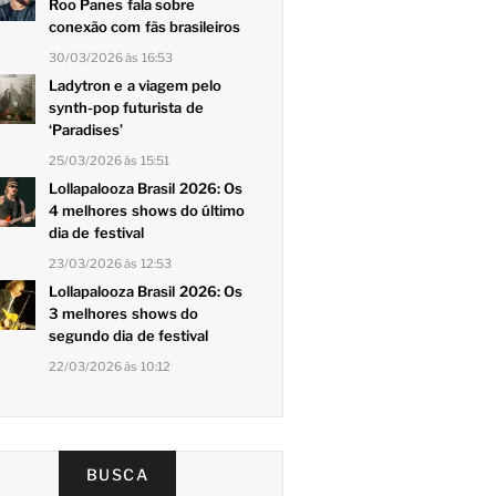
Roo Panes fala sobre
conexão com fãs brasileiros
30/03/2026 às 16:53
Ladytron e a viagem pelo
synth-pop futurista de
‘Paradises’
25/03/2026 às 15:51
Lollapalooza Brasil 2026: Os
4 melhores shows do último
dia de festival
23/03/2026 às 12:53
Lollapalooza Brasil 2026: Os
3 melhores shows do
segundo dia de festival
22/03/2026 às 10:12
BUSCA