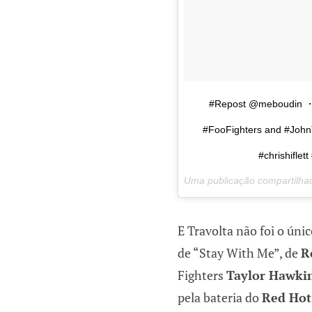
#Repost @meboudin ・・
#FooFighters and #John
#chrishifle
Uma publicação compartilha
E Travolta não foi o úni
de “Stay With Me”, de
R
Fighters
Taylor Hawki
pela bateria do
Red Hot