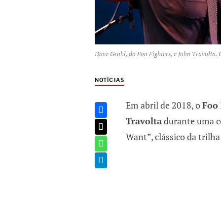
Dave Grohl, do Foo Fighters, e John Travolta
NOTÍCIAS
Em abril de 2018, o
Foo 
Travolta
durante uma co
Want”, clássico da trilh