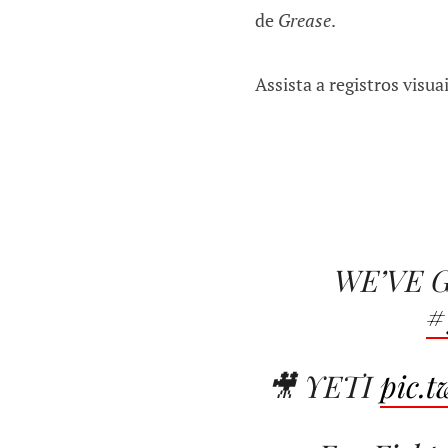
de
Grease
.
Assista a registros visuai
WE’VE G
#
🎥 YETI
pic.