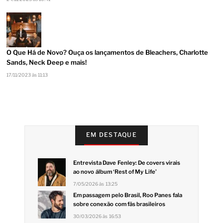
O Que Há de Novo? Ouça os lançamentos de Bleachers, Charlotte
Sands, Neck Deep e mais!
17/11/2023 às 11:13
EM DESTAQUE
Entrevista Dave Fenley: De covers virais
ao novo álbum ‘Rest of My Life’
7/05/2026 às 13:25
Em passagem pelo Brasil, Roo Panes fala
sobre conexão com fãs brasileiros
30/03/2026 às 16:53