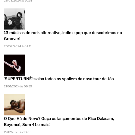
29/03/2024 às 10:31
13 músicas de rock alternativo, indie e pop que descobrimos no
Groover!
20/02/2024 às 14:11
‘SUPERTURNÊ’: saiba todos os spoilers da nova tour de Jão
21/01/2024 às 09:59
O Que Há de Novo? Ouça os lançamentos de Rico Dalasam,
Beyoncé, Sum 41 e mais!
15/12/2023 às 10:05