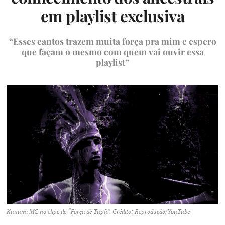
em playlist exclusiva
“Esses cantos trazem muita força pra mim e espero
que façam o mesmo com quem vai ouvir essa
playlist”
Kunumi MC no clipe de “Força de Tupã”. Crédito: Reprodução/YouTube