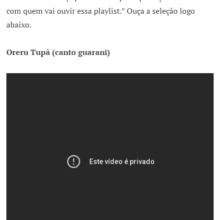
com quem vai ouvir essa playlist.” Ouça a seleção logo
abaixo.
Oreru Tupã (canto guarani)