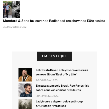
Mumford & Sons faz cover de Radiohead em show nos EUA; assista
30/07/2018 às 09:52
EM DESTAQUE
Entrevista Dave Fenley: De covers virais
ao novo álbum ‘Rest of My Life’
7/05/2026 às 13:25
Em passagem pelo Brasil, Roo Panes fala
sobre conexão com fãs brasileiros
30/03/2026 às 16:53
Ladytron e a viagem pelo synth-pop
futurista de ‘Paradises’