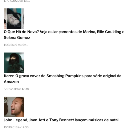
17/07/2020 às 13:11
O Que Há de Novo? Veja os lançamentos de Marina, Ellie Goulding e
Selena Gomez
1/03/2019 às 16:41
Karen O grava cover de Smashing Pumpkins para série original da
Amazon
5/02/2019 às 12:38
John Legend, Joan Jett e Tony Bennett lançam músicas de natal
19/11/2018 às 14:35