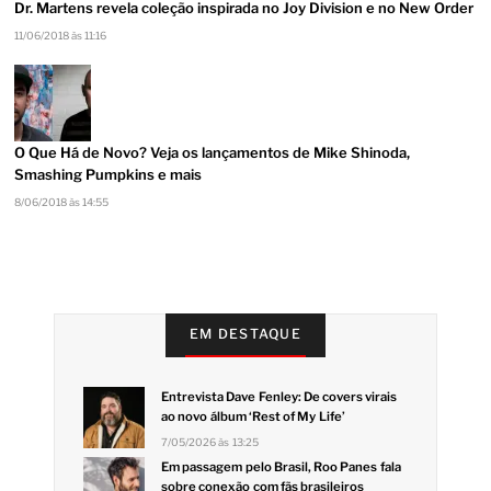
Dr. Martens revela coleção inspirada no Joy Division e no New Order
11/06/2018 às 11:16
O Que Há de Novo? Veja os lançamentos de Mike Shinoda,
Smashing Pumpkins e mais
8/06/2018 às 14:55
EM DESTAQUE
Entrevista Dave Fenley: De covers virais
ao novo álbum ‘Rest of My Life’
7/05/2026 às 13:25
Em passagem pelo Brasil, Roo Panes fala
sobre conexão com fãs brasileiros