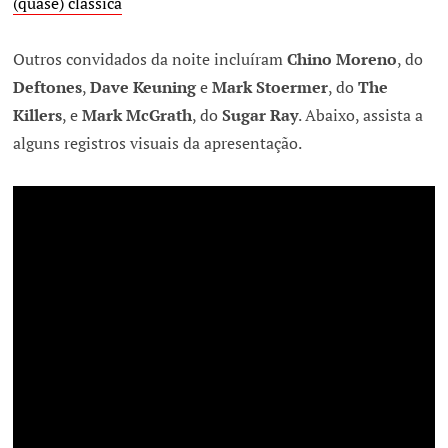
(quase) clássica
Outros convidados da noite incluíram
Chino Moreno
, do
Deftones
,
Dave Keuning
e
Mark Stoermer
, do
The
Killers
, e
Mark McGrath
, do
Sugar Ray
. Abaixo, assista a
alguns registros visuais da apresentação.