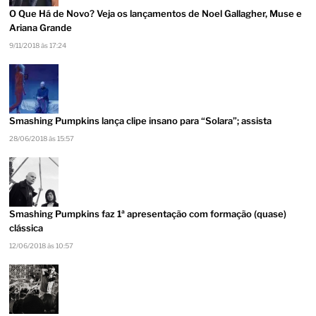
O Que Há de Novo? Veja os lançamentos de Noel Gallagher, Muse e
Ariana Grande
9/11/2018 às 17:24
Smashing Pumpkins lança clipe insano para “Solara”; assista
28/06/2018 às 15:57
Smashing Pumpkins faz 1ª apresentação com formação (quase)
clássica
12/06/2018 às 10:57