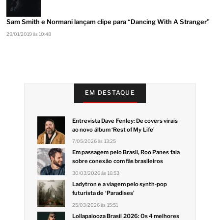
Sam Smith e Normani lançam clipe para “Dancing With A Stranger”
29/01/2019 às 10:48
EM DESTAQUE
Entrevista Dave Fenley: De covers virais
ao novo álbum ‘Rest of My Life’
7/05/2026 às 13:25
Em passagem pelo Brasil, Roo Panes fala
sobre conexão com fãs brasileiros
30/03/2026 às 16:53
Ladytron e a viagem pelo synth-pop
futurista de ‘Paradises’
25/03/2026 às 15:51
Lollapalooza Brasil 2026: Os 4 melhores