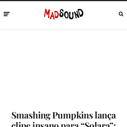
Smashing Pumpkins lança
clipe insano para “Solara”;