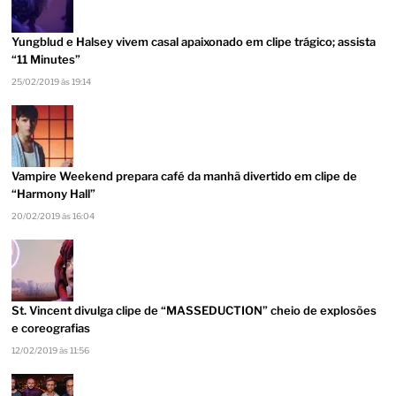
Yungblud e Halsey vivem casal apaixonado em clipe trágico; assista
“11 Minutes”
25/02/2019 às 19:14
Vampire Weekend prepara café da manhã divertido em clipe de
“Harmony Hall”
20/02/2019 às 16:04
St. Vincent divulga clipe de “MASSEDUCTION” cheio de explosões
e coreografias
12/02/2019 às 11:56