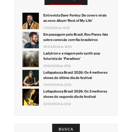
Entrevista Dave Fenley: De covers virais
ao novo álbum ‘Rest of My Life’
7/05/2026 às 13:25
Em passagem pelo Brasil, Roo Panes fala
sobre conexão com fãs brasileiros
30/03/2026 às 16:53
Ladytron e a viagem pelo synth-pop
futurista de ‘Paradises’
25/03/2026 às 15:51
Lollapalooza Brasil 2026: Os 4 melhores
shows do último dia de festival
23/03/2026 às 12:53
Lollapalooza Brasil 2026: Os 3 melhores
shows do segundo dia de festival
22/03/2026 às 10:12
BUSCA