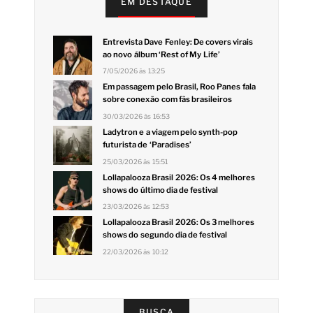
EM DESTAQUE
Entrevista Dave Fenley: De covers virais
ao novo álbum ‘Rest of My Life’
7/05/2026 às 13:25
Em passagem pelo Brasil, Roo Panes fala
sobre conexão com fãs brasileiros
30/03/2026 às 16:53
Ladytron e a viagem pelo synth-pop
futurista de ‘Paradises’
25/03/2026 às 15:51
Lollapalooza Brasil 2026: Os 4 melhores
shows do último dia de festival
23/03/2026 às 12:53
Lollapalooza Brasil 2026: Os 3 melhores
shows do segundo dia de festival
22/03/2026 às 10:12
BUSCA