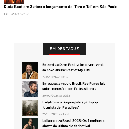
Duda Beat em 3 atos: o lançamento de ‘Tara e Tal’ em São Paulo
18/05/2024 às 19:21
EM DESTAQUE
Entrevista Dave Fenley: De covers virais
ao novo álbum ‘Rest of My Life’
7/05/2026 às 13:25
Em passagem pelo Brasil, Roo Panes fala
sobre conexão com fãs brasileiros
30/03/2026 às 16:53
Ladytron e a viagem pelo synth-pop
futurista de ‘Paradises’
25/03/2026 às 15:51
Lollapalooza Brasil 2026: Os 4 melhores
shows do último dia de festival