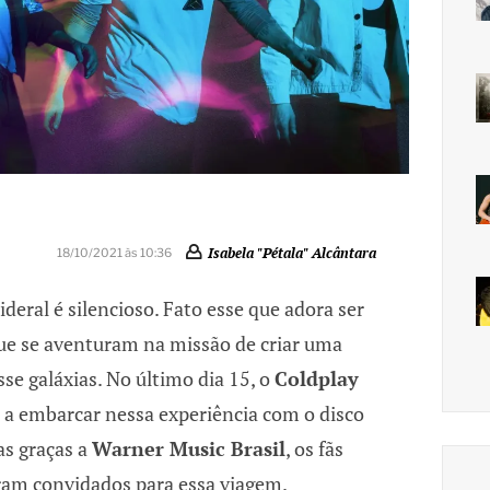
Isabela "Pétala" Alcântara
18/10/2021 às 10:36
ideral é silencioso. Fato esse que adora ser
que se aventuram na missão de criar uma
sse galáxias. No último dia 15, o
Coldplay
a a embarcar nessa experiência com o disco
as graças a
Warner Music Brasil
, os fãs
ram convidados para essa viagem.