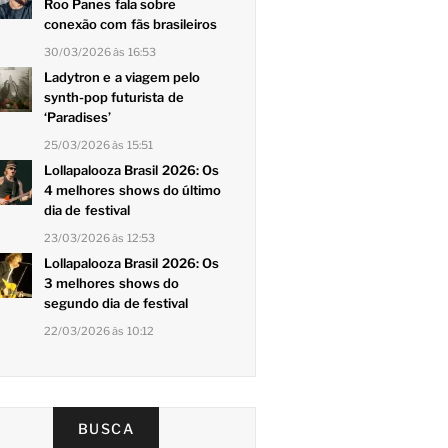
Roo Panes fala sobre
conexão com fãs brasileiros
30/03/2026 às 16:53
Ladytron e a viagem pelo
synth-pop futurista de
‘Paradises’
25/03/2026 às 15:51
Lollapalooza Brasil 2026: Os
4 melhores shows do último
dia de festival
23/03/2026 às 12:53
Lollapalooza Brasil 2026: Os
3 melhores shows do
segundo dia de festival
22/03/2026 às 10:12
BUSCA