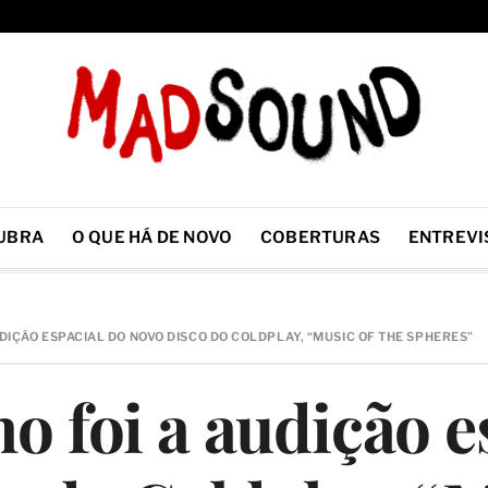
UBRA
O QUE HÁ DE NOVO
COBERTURAS
ENTREVI
UDIÇÃO ESPACIAL DO NOVO DISCO DO COLDPLAY, “MUSIC OF THE SPHERES”
o foi a audição e