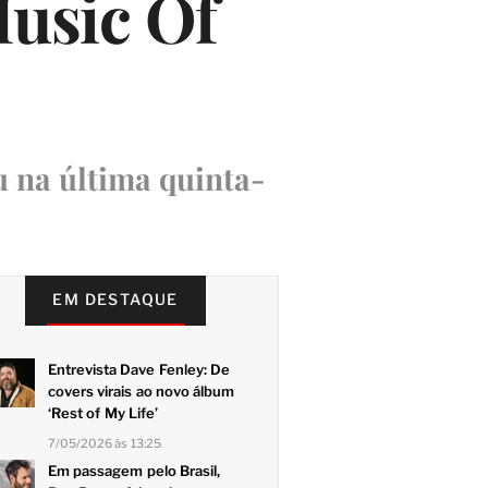
Music Of
 na última quinta-
EM DESTAQUE
Entrevista Dave Fenley: De
covers virais ao novo álbum
‘Rest of My Life’
7/05/2026 às 13:25
Em passagem pelo Brasil,