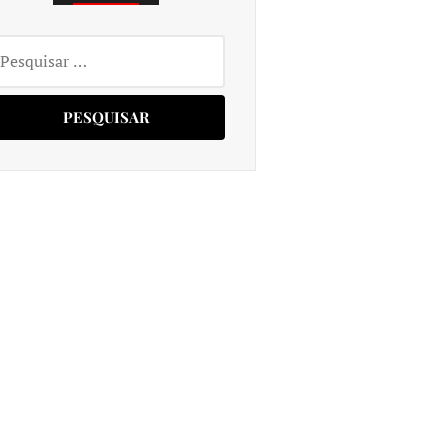
squisar
r: