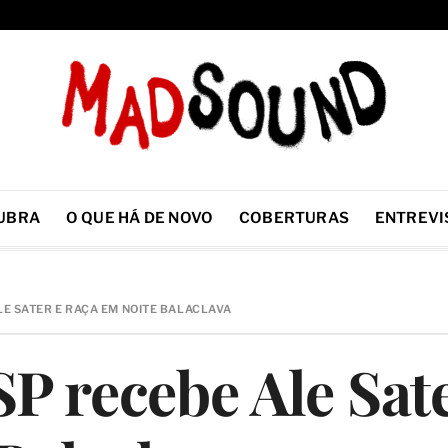
UBRA
O QUE HÁ DE NOVO
COBERTURAS
ENTREVI
LE SATER E RAÇA EM NOITE BALACLAVA
P recebe Ale Sat