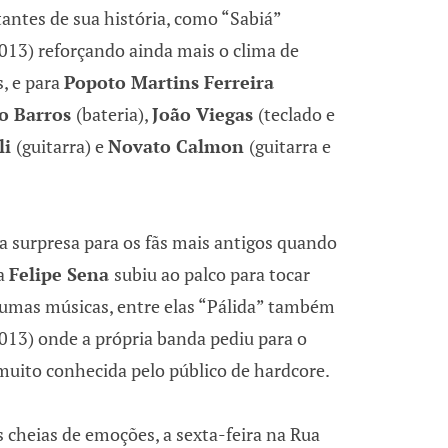
antes de sua história, como “Sabiá”
013) reforçando ainda mais o clima de
s, e para
Popoto Martins Ferreira
o Barros
(bateria),
João Viegas
(teclado e
li
(guitarra) e
Novato Calmon
(guitarra e
a surpresa para os fãs mais antigos quando
da
Felipe Sena
subiu ao palco para tocar
umas músicas, entre elas “Pálida” também
013) onde a própria banda pediu para o
 muito conhecida pelo público de hardcore.
cheias de emoções, a sexta-feira na Rua