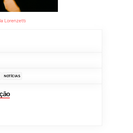
la Lorenzetti
S
NOTÍCIAS
ção