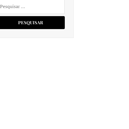
squisar
r: