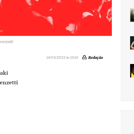
rezentii
Redação
14/03/2022 às 15:10
aki
enzetti