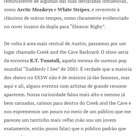
reminiscente de algumas das suas declaradas influências,
como
Arctic Monkeys
e
White Stripes
, e reverente à
clássicos de outros tempos, como claramente evidenciado
no cover insano da dupla para “Eleanor Rigby”.
De volta à area mais central de Austin, passamos por um
lugar chamado Creek and the Cave Backyard. O show seria
da escocesa
K.T. Tunstall,
aquela mesma do sucesso pop
mundial “Suddenly I See” de 2005. É verdade que a maioria
dos shows no SXSW não é de músicos já tão famosos, mas
aqui e ali, alguns eventos com artistas de grande renome
aparecem. Nossa curiosidade falou mais alto e mesmo já
bem cansados, caímos para dentro do Creek and the Cave e
nos esprememos um pouco no meio de um público que me
pareceu um tantinho mais velho (não sou um jovem
exatamente, então posso falar) que o público padrão que