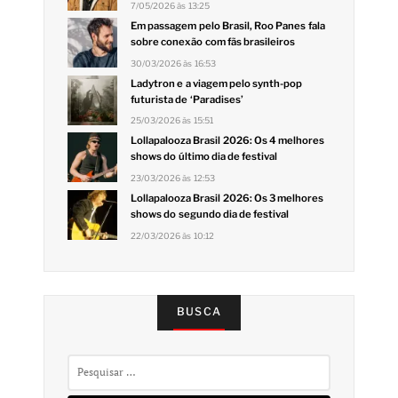
7/05/2026 às 13:25
Em passagem pelo Brasil, Roo Panes fala
sobre conexão com fãs brasileiros
30/03/2026 às 16:53
Ladytron e a viagem pelo synth-pop
futurista de ‘Paradises’
25/03/2026 às 15:51
Lollapalooza Brasil 2026: Os 4 melhores
shows do último dia de festival
23/03/2026 às 12:53
Lollapalooza Brasil 2026: Os 3 melhores
shows do segundo dia de festival
22/03/2026 às 10:12
BUSCA
Pesquisar
por: