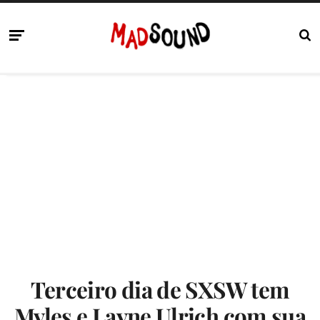
Terceiro dia de SXSW tem
Myles e Layne Ulrich com sua