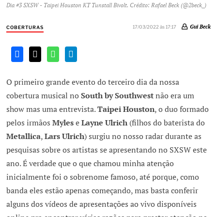
Dia #3 SXSW - Taipei Houston KT Tunstall Bivolt. Crédito: Rafael Beck (@2beck_)
Gui Beck
17/03/2022 às 17:17
COBERTURAS
O primeiro grande evento do terceiro dia da nossa
cobertura musical no
South by Southwest
não era um
show mas uma entrevista.
Taipei Houston
, o duo formado
pelos irmãos
Myles
e
Layne Ulrich
(filhos do baterista do
Metallica
,
Lars Ulrich
) surgiu no nosso radar durante as
pesquisas sobre os artistas se apresentando no SXSW este
ano. É verdade que o que chamou minha atenção
inicialmente foi o sobrenome famoso, até porque, como
banda eles estão apenas começando, mas basta conferir
alguns dos vídeos de apresentações ao vivo disponíveis