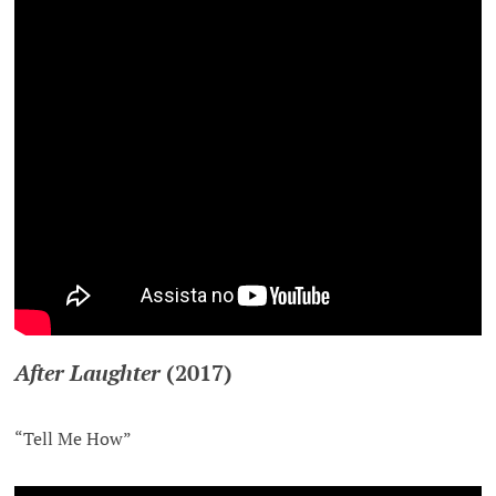
After Laughter
(2017)
“Tell Me How”