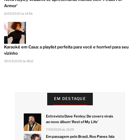
Armor’
11/05/2020 às 14:56
Karaokê em Casa: a playlist perfeita para você e horrível para seu
vizinho
30/03/2020 às 18:12
EM DESTAQUE
Entrevista Dave Fenley: De covers virais
ao novo álbum ‘Rest of My Life’
7/05/2026 às 13:25
Em passagem pelo Brasil, Roo Panes fala