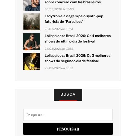
sobre conexão com fãs brasileiros
30/03/2026 às 16:53
Ladytron e a viagem pelo synth-pop
futurista de ‘Paradises’
25/03/2026 às 15:51
Lollapalooza Brasil 2026: Os 4 melhores
shows do último dia de festival
23/03/2026 às 12:53
Lollapalooza Brasil 2026: Os 3 melhores
shows do segundo dia de festival
22/03/2026 às 10:12
BUSCA
Pesquisar
por: