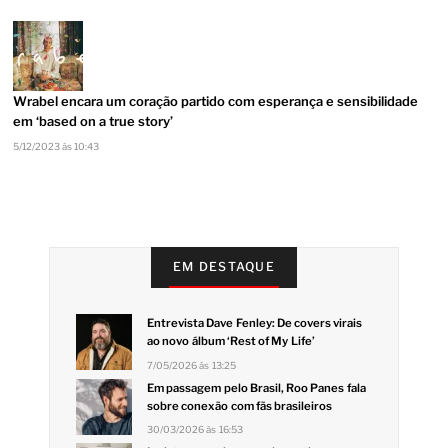
Wrabel encara um coração partido com esperança e sensibilidade
em ‘based on a true story’
5/12/2023 às 10:43
EM DESTAQUE
Entrevista Dave Fenley: De covers virais
ao novo álbum ‘Rest of My Life’
7/05/2026 às 13:25
Em passagem pelo Brasil, Roo Panes fala
sobre conexão com fãs brasileiros
30/03/2026 às 16:53