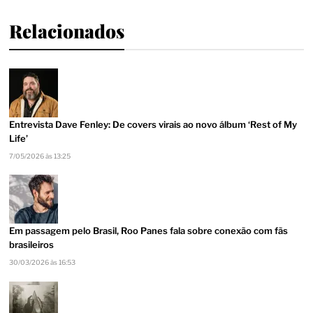
Relacionados
Entrevista Dave Fenley: De covers virais ao novo álbum ‘Rest of My
Life’
7/05/2026 às 13:25
Em passagem pelo Brasil, Roo Panes fala sobre conexão com fãs
brasileiros
30/03/2026 às 16:53