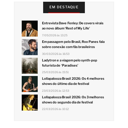
EM DESTAQUE
Entrevista Dave Fenley: De covers virais
ao novo álbum ‘Rest of My Life’
7/05/2026 às 13:25
Em passagem pelo Brasil, Roo Panes fala
sobre conexão com fãs brasileiros
30/03/2026 às 16:53
Ladytron e a viagem pelo synth-pop
futurista de ‘Paradises’
25/03/2026 às 15:51
Lollapalooza Brasil 2026: Os 4 melhores
shows do último dia de festival
23/03/2026 às 12:53
Lollapalooza Brasil 2026: Os 3 melhores
shows do segundo dia de festival
22/03/2026 às 10:12