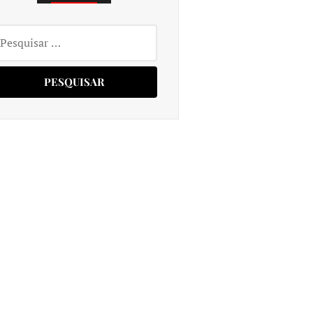
squisar
r: