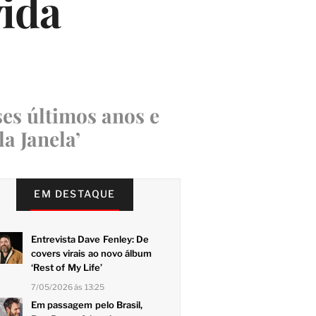
vida
es últimos anos e
a Janela’
EM DESTAQUE
Entrevista Dave Fenley: De
covers virais ao novo álbum
‘Rest of My Life’
7/05/2026 às 13:25
Em passagem pelo Brasil,