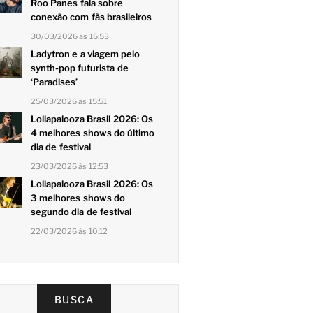
Roo Panes fala sobre
conexão com fãs brasileiros
30/03/2026 às 16:53
Ladytron e a viagem pelo
synth-pop futurista de
‘Paradises’
25/03/2026 às 15:51
Lollapalooza Brasil 2026: Os
4 melhores shows do último
dia de festival
23/03/2026 às 12:53
Lollapalooza Brasil 2026: Os
3 melhores shows do
segundo dia de festival
22/03/2026 às 10:12
BUSCA