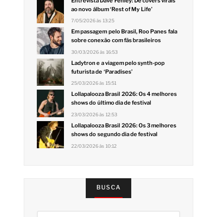
Entrevista Dave Fenley: De covers virais
ao novo álbum ‘Rest of My Life’
7/05/2026 às 13:25
Em passagem pelo Brasil, Roo Panes fala
sobre conexão com fãs brasileiros
30/03/2026 às 16:53
Ladytron e a viagem pelo synth-pop
futurista de ‘Paradises’
25/03/2026 às 15:51
Lollapalooza Brasil 2026: Os 4 melhores
shows do último dia de festival
23/03/2026 às 12:53
Lollapalooza Brasil 2026: Os 3 melhores
shows do segundo dia de festival
22/03/2026 às 10:12
BUSCA
Pesquisar