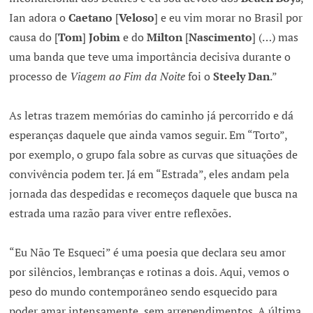
Ian adora o
Caetano
[
Veloso
] e eu vim morar no Brasil por
causa do [
Tom
]
Jobim
e do
Milton
[
Nascimento
] (…) mas
uma banda que teve uma importância decisiva durante o
processo de
Viagem ao Fim da Noite
foi o
Steely Dan
.”
As letras trazem memórias do caminho já percorrido e dá
esperanças daquele que ainda vamos seguir. Em “Torto”,
por exemplo, o grupo fala sobre as curvas que situações de
convivência podem ter. Já em “Estrada”, eles andam pela
jornada das despedidas e recomeços daquele que busca na
estrada uma razão para viver entre reflexões.
“Eu Não Te Esqueci” é uma poesia que declara seu amor
por silêncios, lembranças e rotinas a dois. Aqui, vemos o
peso do mundo contemporâneo sendo esquecido para
poder amar intensamente, sem arrependimentos. A última