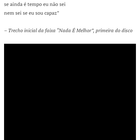
se ainda é tempo eu não sei
nem sei se eu sou capaz”
– Trecho inicial da faixa “Nada É Melhor”, primeira do disco