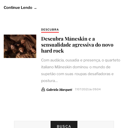
Continue Lendo →
DESCUBRA
Descubra Måneskin e a
sensualidade agressiva do novo
hard rock
Com audácia, ousadia e presença, o quarteto
italiano Måneskin dominou o mundo de
supetão com suas roupas desafiadoras e
postura…
Gabriela Marqueti
7/07/2021 às 09:04
BUSCA