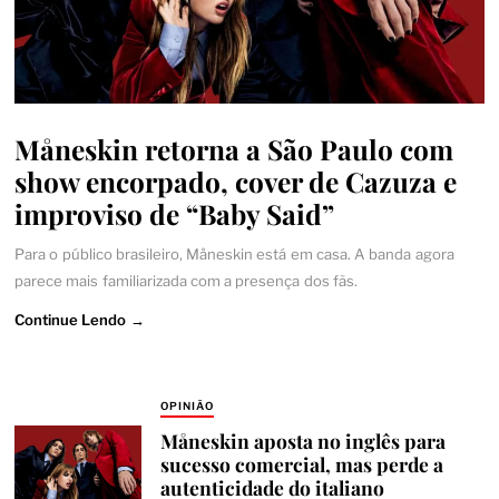
Måneskin retorna a São Paulo com
show encorpado, cover de Cazuza e
improviso de “Baby Said”
Para o público brasileiro, Måneskin está em casa. A banda agora
parece mais familiarizada com a presença dos fãs.
Continue Lendo →
OPINIÃO
Måneskin aposta no inglês para
sucesso comercial, mas perde a
autenticidade do italiano