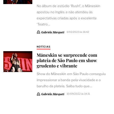
No álbum de estúdio ‘Rush!’, o Måneskin
apostou no inglês e não atendeu às
expectativas criadas após o excelente
‘Teatro…
Gabriela Marqueti
6/02/2023 às 16:42
NOTÍCIAS
Måneskin se surpreende com
plateia de São Paulo em show
grudento e vibrante
Show do Måneskin em São Paulo conseguiu
impressionar a banda pela vivacidade e o
barulho da plateia. Saiba tudo que…
Gabriela Marqueti
10/09/2022 às 14:31