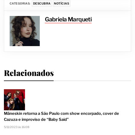
CATEGORIAS:
DESCUBRA
NOTÍCIAS
Gabriela Marqueti
Relacionados
Måneskin retorna a São Paulo com show encorpado, cover de
Cazuza e improviso de “Baby Said”
5/11/2023 às 16:08