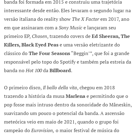
banda foi formada em 2015 e construiu uma trajetória
interessante desde então. Eles levaram o segundo lugar na
versão italiana do reality show
The X Factor
em 2017, ano
em que assinaram com a
Sony Music
e lançaram seu
primeiro EP,
Chosen
, trazendo covers de
Ed Sheeran, The
Killers, Black Eyed Peas
e uma versão eletrizante do
clássico do
The Four Seasons
“Beggin’”, que foi a grande
responsável pelo topo do Spotify e também pela estreia da
banda no
Hot 100
da
Billboard
.
O primeiro disco,
Il ballo della vita
, chegou em 2018
trazendo a história da musa
Marlena
e permitindo que o
pop fosse mais intruso dentro da sonoridade do Måneskin,
suavizando um pouco o potencial da banda. A ascensão
meteórica veio em maio de 2021, quando o grupo foi
campeão do
Eurovision,
o maior festival de música do