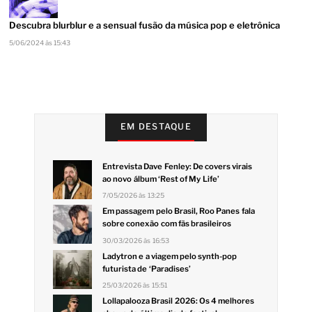
Descubra blurblur e a sensual fusão da música pop e eletrônica
5/06/2024 às 15:43
EM DESTAQUE
Entrevista Dave Fenley: De covers virais
ao novo álbum ‘Rest of My Life’
7/05/2026 às 13:25
Em passagem pelo Brasil, Roo Panes fala
sobre conexão com fãs brasileiros
30/03/2026 às 16:53
Ladytron e a viagem pelo synth-pop
futurista de ‘Paradises’
25/03/2026 às 15:51
Lollapalooza Brasil 2026: Os 4 melhores