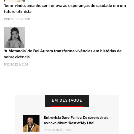
‘bem-vindo, amanhecer’ renova as esperanças de saudade em um
futuro otimista
19/12/2022 às 14:18
‘A Metanoia’ de Bel Aurora transforma vivências em histórias de
sobrevivência
5/12/2022 às 11:16
EM DESTAQUE
Entrevista Dave Fenley: De covers virais
ao novo álbum ‘Rest of My Life’
7/05/2026 às 13:25