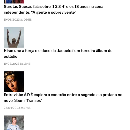
Garotas Suecas fala sobre ‘1 2 3 4’ e os 18 anos na cena
independente: “A gente é sobrevivente”
10/08/2023 às 09:58
Hiran une a força e o doce da ‘Jaqueira’ em terceiro álbum de
estúdio
19/06/2023 às 15:45
Entrevista: ÀIYÉ explora a conexão entre o sagrado e o profano no
novo álbum ‘Transes’
25/04/2023 às 17:15