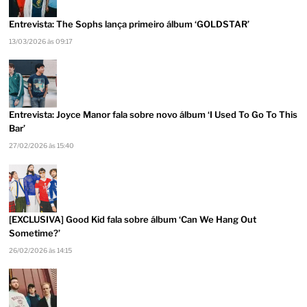
Entrevista: The Sophs lança primeiro álbum ‘GOLDSTAR’
13/03/2026 às 09:17
Entrevista: Joyce Manor fala sobre novo álbum ‘I Used To Go To This
Bar’
27/02/2026 às 15:40
[EXCLUSIVA] Good Kid fala sobre álbum ‘Can We Hang Out
Sometime?’
26/02/2026 às 14:15