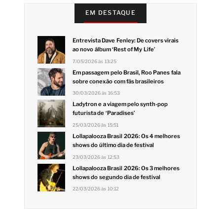
EM DESTAQUE
Entrevista Dave Fenley: De covers virais
ao novo álbum ‘Rest of My Life’
7/05/2026 às 13:25
Em passagem pelo Brasil, Roo Panes fala
sobre conexão com fãs brasileiros
30/03/2026 às 16:53
Ladytron e a viagem pelo synth-pop
futurista de ‘Paradises’
25/03/2026 às 15:51
Lollapalooza Brasil 2026: Os 4 melhores
shows do último dia de festival
23/03/2026 às 12:53
Lollapalooza Brasil 2026: Os 3 melhores
shows do segundo dia de festival
22/03/2026 às 10:12