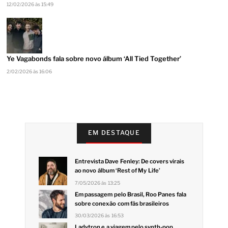
12/02/2026 às 15:49
Ye Vagabonds fala sobre novo álbum ‘All Tied Together’
2/02/2026 às 16:06
EM DESTAQUE
Entrevista Dave Fenley: De covers virais
ao novo álbum ‘Rest of My Life’
7/05/2026 às 13:25
Em passagem pelo Brasil, Roo Panes fala
sobre conexão com fãs brasileiros
30/03/2026 às 16:53
Ladytron e a viagem pelo synth-pop