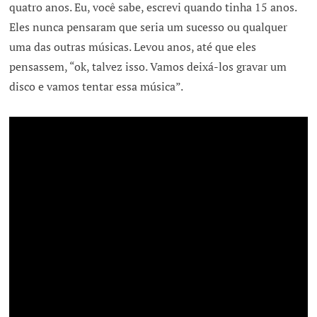
quatro anos. Eu, você sabe, escrevi quando tinha 15 anos.
Eles nunca pensaram que seria um sucesso ou qualquer
uma das outras músicas. Levou anos, até que eles
pensassem, “ok, talvez isso. Vamos deixá-los gravar um
disco e vamos tentar essa música”.