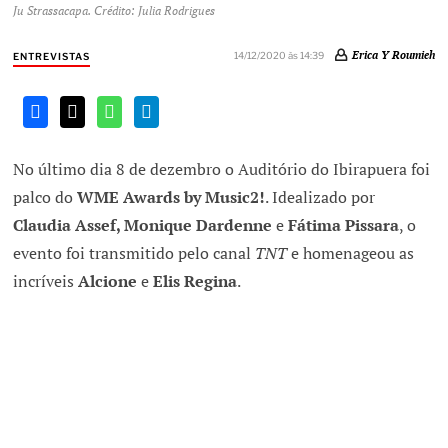
Ju Strassacapa. Crédito: Julia Rodrigues
Erica Y Roumieh
14/12/2020 às 14:39
ENTREVISTAS
No último dia 8 de dezembro o Auditório do Ibirapuera foi
palco do
WME Awards by Music2!
. Idealizado por
Claudia Assef, Monique Dardenne
e
Fátima Pissara
, o
evento foi transmitido pelo canal
TNT
e homenageou as
incríveis
Alcione
e
Elis Regina
.