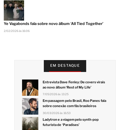
Ye Vagabonds fala sobre novo álbum ‘All Tied Together’
2/02/2026 às 16:06
EM DESTAQUE
Entrevista Dave Fenley: De covers virais
ao novo álbum ‘Rest of My Life’
7/05/2026 às 13:25
Em passagem pelo Brasil, Roo Panes fala
sobre conexão com fãs brasileiros
30/03/2026 às 16:53
Ladytron e a viagem pelo synth-pop
futurista de ‘Paradises’