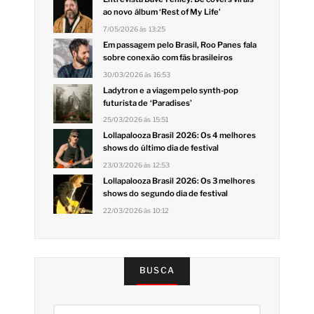
ao novo álbum ‘Rest of My Life’
7/05/2026 às 13:25
Em passagem pelo Brasil, Roo Panes fala
sobre conexão com fãs brasileiros
30/03/2026 às 16:53
Ladytron e a viagem pelo synth-pop
futurista de ‘Paradises’
25/03/2026 às 15:51
Lollapalooza Brasil 2026: Os 4 melhores
shows do último dia de festival
23/03/2026 às 12:53
Lollapalooza Brasil 2026: Os 3 melhores
shows do segundo dia de festival
22/03/2026 às 10:12
BUSCA
Pesquisar