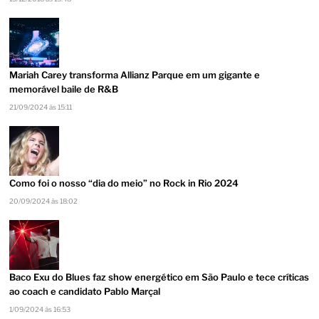
Mariah Carey transforma Allianz Parque em um gigante e
memorável baile de R&B
21/09/2024 às 15:11
Como foi o nosso “dia do meio” no Rock in Rio 2024
20/09/2024 às 18:02
Baco Exu do Blues faz show energético em São Paulo e tece críticas
ao coach e candidato Pablo Marçal
1/09/2024 às 16:53