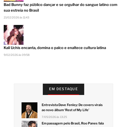
Bad Bunny faz público dançar e se orgulhar do sangue latino com
sua estreia no Brasil
21/02/2026 às 11:43
Kali Uchis encanta, domina o palco e enaltece cultura latina
9/02/2026 às 09:58
EM DESTAQUE
Entrevista Dave Fenley: De covers virais
ao novo álbum ‘Rest of My Life’
7/05/2026 às 13:25
Em passagem pelo Brasil, Roo Panes fala