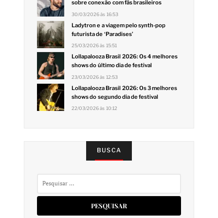
sobre conexão com fãs brasileiros
30/03/2026 às 16:53
Ladytron e a viagem pelo synth-pop
futurista de ‘Paradises’
25/03/2026 às 15:51
Lollapalooza Brasil 2026: Os 4 melhores
shows do último dia de festival
23/03/2026 às 12:53
Lollapalooza Brasil 2026: Os 3 melhores
shows do segundo dia de festival
22/03/2026 às 10:12
BUSCA
Pesquisar
por: