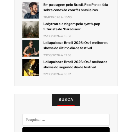
Em passagem pelo Brasil, Roo Panes fala
sobre conexão com fãs brasileiros
30/03/2026 às 16:53
Ladytron e a viagem pelo synth-pop
futurista de ‘Paradises’
25/03/2026 às 15:51
Lollapalooza Brasil 2026: Os 4 melhores
shows do último dia de festival
23/03/2026 às 12:53
Lollapalooza Brasil 2026: Os 3 melhores
shows do segundo dia de festival
22/03/2026 às 10:12
BUSCA
Pesquisar
por: