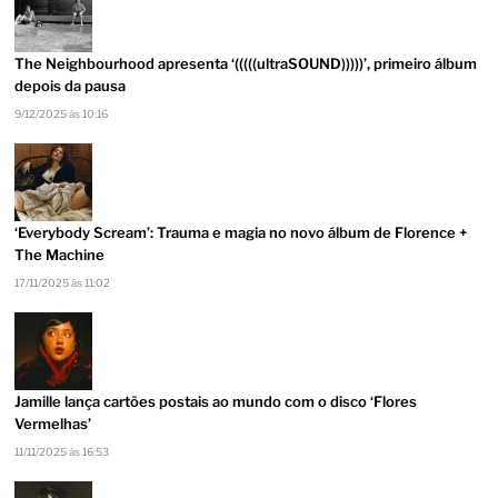
The Neighbourhood apresenta ‘(((((ultraSOUND)))))’, primeiro álbum
depois da pausa
9/12/2025 às 10:16
‘Everybody Scream’: Trauma e magia no novo álbum de Florence +
The Machine
17/11/2025 às 11:02
Jamille lança cartões postais ao mundo com o disco ‘Flores
Vermelhas’
11/11/2025 às 16:53