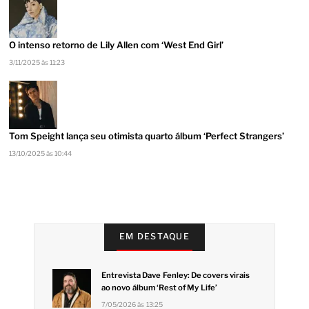
O intenso retorno de Lily Allen com ‘West End Girl’
3/11/2025 às 11:23
Tom Speight lança seu otimista quarto álbum ‘Perfect Strangers’
13/10/2025 às 10:44
EM DESTAQUE
Entrevista Dave Fenley: De covers virais
ao novo álbum ‘Rest of My Life’
7/05/2026 às 13:25