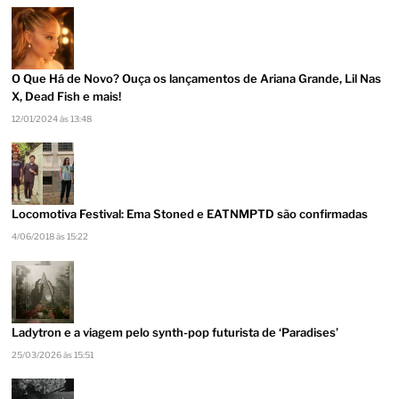
O Que Há de Novo? Ouça os lançamentos de Ariana Grande, Lil Nas
X, Dead Fish e mais!
12/01/2024 às 13:48
Locomotiva Festival: Ema Stoned e EATNMPTD são confirmadas
4/06/2018 às 15:22
Ladytron e a viagem pelo synth-pop futurista de ‘Paradises’
25/03/2026 às 15:51